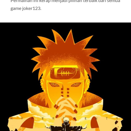
Permainan ini kerap menjadi pilihan terbaik dari semua
game joker123.