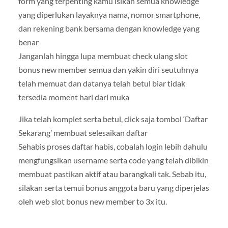
form yang terpenting kamu isikan semua knowledge
yang diperlukan layaknya nama, nomor smartphone,
dan rekening bank bersama dengan knowledge yang
benar
Janganlah hingga lupa membuat check ulang slot
bonus new member semua dan yakin diri seutuhnya
telah memuat dan datanya telah betul biar tidak
tersedia moment hari dari muka
Jika telah komplet serta betul, click saja tombol ‘Daftar
Sekarang’ membuat selesaikan daftar
Sehabis proses daftar habis, cobalah login lebih dahulu
mengfungsikan username serta code yang telah dibikin
membuat pastikan aktif atau barangkali tak. Sebab itu,
silakan serta temui bonus anggota baru yang diperjelas
oleh web slot bonus new member to 3x itu.