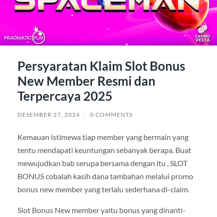
Persyaratan Klaim Slot Bonus
New Member Resmi dan
Terpercaya 2025
DESEMBER 27, 2024
/
0 COMMENTS
Kemauan istimewa tiap member yang bermain yang
tentu mendapati keuntungan sebanyak berapa. Buat
mewujudkan bab serupa bersama dengan itu , SLOT
BONUS cobalah kasih dana tambahan melalui promo
bonus new member yang terlalu sederhana di-claim.
Slot Bonus New member yaitu bonus yang dinanti-