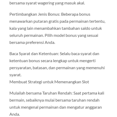
bersama syarat wagering yang masuk akal.
Pertimbangkan Jenis Bonus: Beberapa bonus
menawarkan putaran gratis pada permainan tertentu,
kala yang lain menambahkan tambahan saldo untuk
seluruh permainan. Pilih model bonus yang sesuai
bersama preferensi Anda.
Baca Syarat dan Ketentuan: Selalu baca syarat dan
ketentuan bonus secara lengkap untuk mengerti
persyaratan, batasan, dan permainan yang memenuhi
syarat.
Membuat Strategi untuk Memenangkan Slot
Mulailah bersama Taruhan Rendah: Saat pertama kali
bermain, sebaiknya mulai bersama taruhan rendah
untuk mengenal permainan dan mengatur anggaran
Anda.