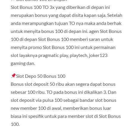
Slot Bonus 100 TO 3x yang diberikan di depan ini
merupakan bonus yang dapat disita kapan saja. Setelah
anda merampungkan tujuan TO nya maka anda berhak
untuk menyita bonus 100 di depan ini. agen Slot Bonus
100 di depan Slot Bonus 100 memberi saran untuk
menyita promo Slot Bonus 100 ini untuk permainan
slot layaknya pragmatic play, playtech, joker123
gaming dan.
Slot Depo 50 Bonus 100
Bonus slot deposit 50 ribu akan segera dapat bonus
sebesar 100 ribu. TO pada bonus ini dikalikan 3. Dan
slot deposit via pulsa 100 sebagai bandar slot bonus
new member 100 di awal, memberikan bonus luar
biasa ini spesifik untuk para member slot di Slot Bonus
100.