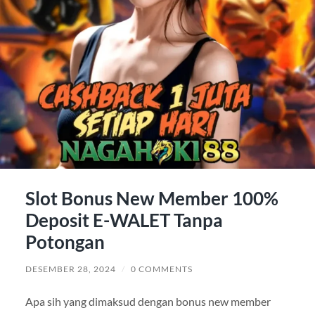
Slot Bonus New Member 100%
Deposit E-WALET Tanpa
Potongan
DESEMBER 28, 2024
/
0 COMMENTS
Apa sih yang dimaksud dengan bonus new member