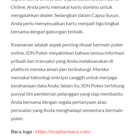
Online, Anda perlu memakai kartu domino untuk
mengalahkan dealer. Sedangkan dalam Capsa Susun,
Anda perlu menyesuaikan kartu menjadi tiga tingkat
bersama dengan gabungan terbaik.
Keamanan adalah aspek penting disaat bermain poker
online. IDN Poker meyakinkan bahwa semua informasi
pribadi dan transaksi yang Anda melaksanakan di
platform mereka aman dan terlindungi. Mereka
memakai teknologi enkripsi canggih untuk menjaga
kerahasiaan data Anda. Selain itu, IDN Poker terhitung
punyai tim pemberian pelanggan yang siap membantu
Anda bersama dengan segala pertanyaan atau
persoalan yang Anda menghadapi sementara bermain
poker.
Baca Juga :
https://sespharmacy.com/