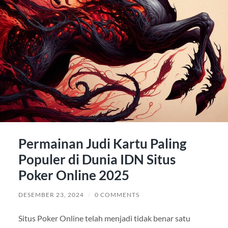
Permainan Judi Kartu Paling
Populer di Dunia IDN Situs
Poker Online 2025
DESEMBER 23, 2024
/
0 COMMENTS
Situs Poker Online telah menjadi tidak benar satu