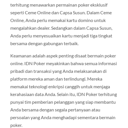
terhitung menawarkan permainan poker eksklusif
seperti Ceme Online dan Capsa Susun. Dalam Ceme
Online, Anda perlu memakai kartu domino untuk
mengalahkan dealer. Sedangkan dalam Capsa Susun,
Anda perlu menyesuaikan kartu menjadi tiga tingkat
bersama dengan gabungan terbaik.
Keamanan adalah aspek penting disaat bermain poker
online. IDN Poker meyakinkan bahwa semua informasi
pribadi dan transaksi yang Anda melaksanakan di
platform mereka aman dan terlindungi. Mereka
memakai teknologi enkripsi canggih untuk menjaga
kerahasiaan data Anda. Selain itu, IDN Poker terhitung
punyai tim pemberian pelanggan yang siap membantu
Anda bersama dengan segala pertanyaan atau
persoalan yang Anda menghadapi sementara bermain
poker.