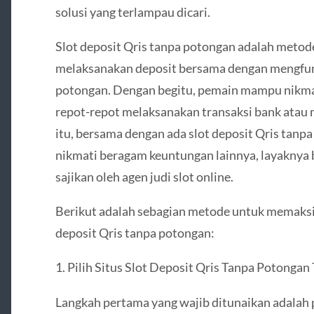
solusi yang terlampau dicari.
Slot deposit Qris tanpa potongan adalah meto
melaksanakan deposit bersama dengan mengfun
potongan. Dengan begitu, pemain mampu nikmat
repot-repot melaksanakan transaksi bank atau m
itu, bersama dengan ada slot deposit Qris tan
nikmati beragam keuntungan lainnya, layaknya
sajikan oleh agen judi slot online.
Berikut adalah sebagian metode untuk memaks
deposit Qris tanpa potongan:
1. Pilih Situs Slot Deposit Qris Tanpa Potongan
Langkah pertama yang wajib ditunaikan adalah p