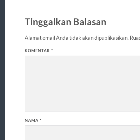
Tinggalkan Balasan
Alamat email Anda tidak akan dipublikasikan.
Ruas
KOMENTAR
*
NAMA
*