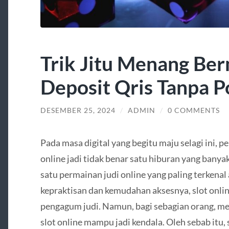
Trik Jitu Menang Ber
Deposit Qris Tanpa 
DESEMBER 25, 2024
/
ADMIN
/
0 COMMENTS
Pada masa digital yang begitu maju selagi ini, p
online jadi tidak benar satu hiburan yang banya
satu permainan judi online yang paling terkenal
kepraktisan dan kemudahan aksesnya, slot online
pengagum judi. Namun, bagi sebagian orang, m
slot online mampu jadi kendala. Oleh sebab itu, 