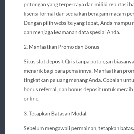
potongan yang terpercaya dan miliki reputasi ba
lisensi formal dan sedia kan beragam macam per
Dengan pilih website yang tepat, Anda mamp
dan menjaga keamanan data spesial Anda.
2. Manfaatkan Promo dan Bonus
Situs slot deposit Qris tanpa potongan biasan
menarik bagi para pemainnya. Manfaatkan prom
tingkatkan peluang menang Anda. Cobalah unt
bonus referral, dan bonus deposit untuk meraih
online.
3. Tetapkan Batasan Modal
Sebelum mengawali permainan, tetapkan batasa