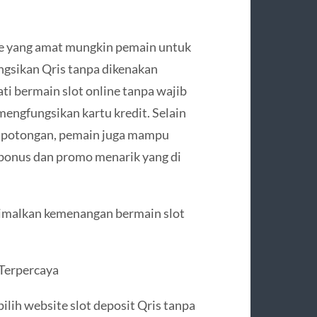
de yang amat mungkin pemain untuk
gsikan Qris tanpa dikenakan
i bermain slot online tanpa wajib
engfungsikan kartu kredit. Selain
pa potongan, pemain juga mampu
 bonus dan promo menarik yang di
imalkan kemenangan bermain slot
 Terpercaya
ilih website slot deposit Qris tanpa