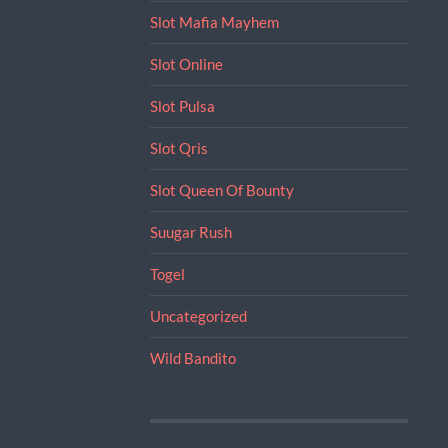
Slot Mafia Mayhem
Slot Online
Slot Pulsa
Slot Qris
Slot Queen Of Bounty
Suugar Rush
Togel
Uncategorized
Wild Bandito