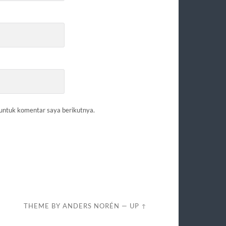
 untuk komentar saya berikutnya.
THEME BY
ANDERS NORÉN
—
UP ↑