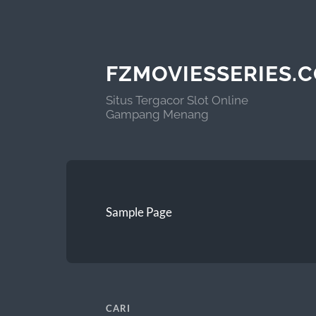
FZMOVIESSERIES.
Situs Tergacor Slot Online
Gampang Menang
Sample Page
CARI